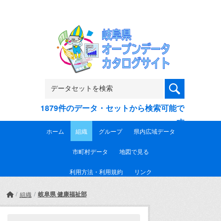
Skip to main content
1879件のデータ・セットから検索可能で
す
ホーム
組織
グループ
県内広域データ
市町村データ
地図で見る
利用方法・利用規約
リンク
岐阜県 健康福祉部
組織