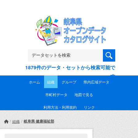
Skip to main content
1879件のデータ・セットから検索可能で
す
ホーム
組織
グループ
県内広域データ
市町村データ
地図で見る
利用方法・利用規約
リンク
岐阜県 健康福祉部
組織