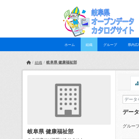
Skip to main content
ホーム
組織
グループ
県内広
岐阜県 健康福祉部
組織
デー
グループ
岐阜県 健康福祉部