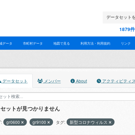
187
域データ
市町村データ
地図で見る
利用方法・利用規約
リンク
データセット
メンバー
About
アクティビティ
タセットが見つかりません
:
gr0600
gr9100
タグ:
新型コロナウィルス