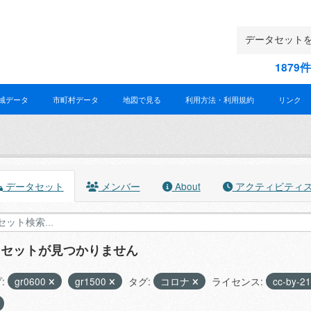
187
域データ
市町村データ
地図で見る
利用方法・利用規約
リンク
データセット
メンバー
About
アクティビティ
タセットが見つかりません
:
gr0600
gr1500
タグ:
コロナ
ライセンス:
cc-by-21