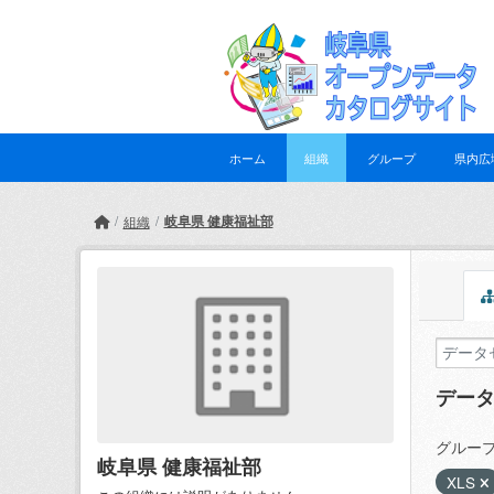
Skip to main content
ホーム
組織
グループ
県内広
岐阜県 健康福祉部
組織
デー
グループ
岐阜県 健康福祉部
XLS