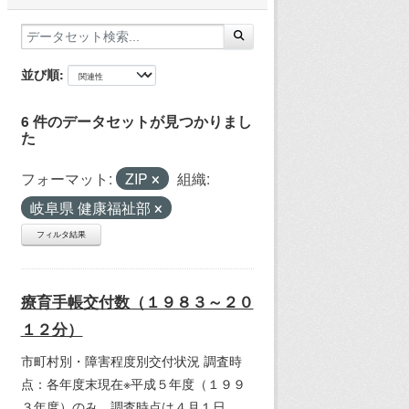
並び順
6 件のデータセットが見つかりまし
た
フォーマット:
ZIP
組織:
岐阜県 健康福祉部
フィルタ結果
療育手帳交付数（１９８３～２０
１２分）
市町村別・障害程度別交付状況 調査時
点：各年度末現在※平成５年度（１９９
３年度）のみ、調査時点は４月１日