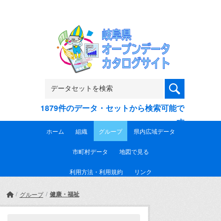
Skip to main content
1879件のデータ・セットから検索可能で
す
ホーム
組織
グループ
県内広域データ
市町村データ
地図で見る
利用方法・利用規約
リンク
健康・福祉
グループ