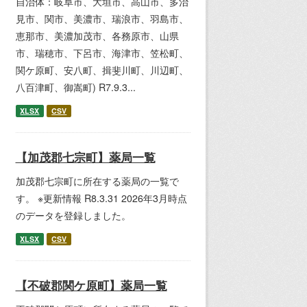
自治体：岐阜市、大垣市、高山市、多治
見市、関市、美濃市、瑞浪市、羽島市、
恵那市、美濃加茂市、各務原市、山県
市、瑞穂市、下呂市、海津市、笠松町、
関ケ原町、安八町、揖斐川町、川辺町、
八百津町、御嵩町) R7.9.3...
XLSX
CSV
【加茂郡七宗町】薬局一覧
加茂郡七宗町に所在する薬局の一覧で
す。 ※更新情報 R8.3.31 2026年3月時点
のデータを登録しました。
XLSX
CSV
【不破郡関ケ原町】薬局一覧