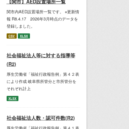
【関市】AED設置場所一覧
関市内AED設置場所一覧です。 ※更新情
報 R8.4.17 2026年3月時点のデータを
登録しました。
CSV
XLSX
社会福祉法人等に対する指導等
(R2)
厚生労働省「福祉行政報告例」第４２表
により作成 岐阜県所管分と市所管分を
それぞれ計上
XLSX
社会福祉法人数・認可件数(R2)
厚生労働省「福祉行政報告例」第４１表