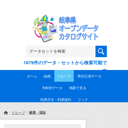
Skip to main content
1879件のデータ・セットから検索可能で
す
ホーム
組織
グループ
県内広域データ
市町村データ
地図で見る
利用方法・利用規約
リンク
健康・福祉
グループ