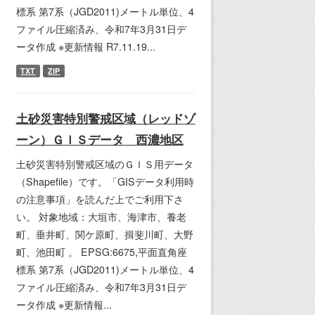
標系 第7系（JGD2011)メートル単位、4
ファイル圧縮済み、令和7年3月31日デ
ータ作成 ※更新情報 R7.11.19...
TXT
ZIP
土砂災害特別警戒区域（レッドゾ
ーン）ＧＩＳデータ 西濃地区
土砂災害特別警戒区域のＧＩＳ用データ
（Shapefile）です。「GISデータ利用時
の注意事項」を読んだ上でご利用下さ
い。 対象地域：大垣市、海津市、養老
町、垂井町、関ケ原町、揖斐川町、大野
町、池田町 。 EPSG:6675,平面直角座
標系 第7系（JGD2011)メートル単位、4
ファイル圧縮済み、令和7年3月31日デ
ータ作成 ※更新情報...