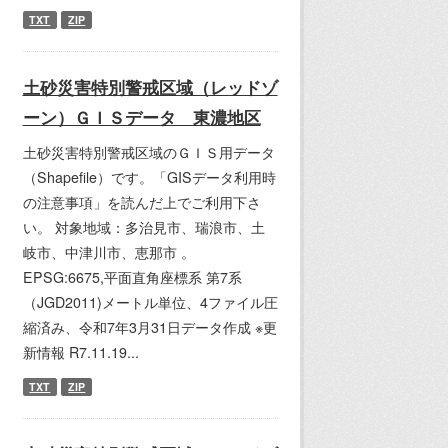
TXT
ZIP
土砂災害特別警戒区域（レッドゾ
ーン）ＧＩＳデータ 東濃地区
土砂災害特別警戒区域のＧＩＳ用データ
（Shapefile）です。「GISデータ利用時
の注意事項」を読んだ上でご利用下さ
い。 対象地域：多治見市、瑞浪市、土
岐市、中津川市、恵那市 。
EPSG:6675,平面直角座標系 第7系
（JGD2011)メートル単位、4ファイル圧
縮済み、令和7年3月31日データ作成 ※更
新情報 R7.11.19...
TXT
ZIP