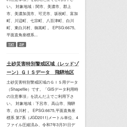
い。 対象地域：関市、美濃市、郡上
市、美濃加茂市、可児市、坂祝町、富加
町、川辺町、七宗町、八百津町、白川
町、東白川村、御嵩町 。 EPSG:6675,
平面直角座標系...
TXT
ZIP
土砂災害特別警戒区域（レッドゾ
ーン）ＧＩＳデータ 飛騨地区
土砂災害特別警戒区域のＧＩＳ用データ
（Shapefile）です。「GISデータ利用時
の注意事項」を読んだ上でご利用下さ
い。 対象地域：下呂市、高山市、飛騨
市、白川村 。 EPSG:6675,平面直角座
標系 第7系（JGD2011)メートル単位、4
ファイル圧縮済み、令和7年3月31日デ