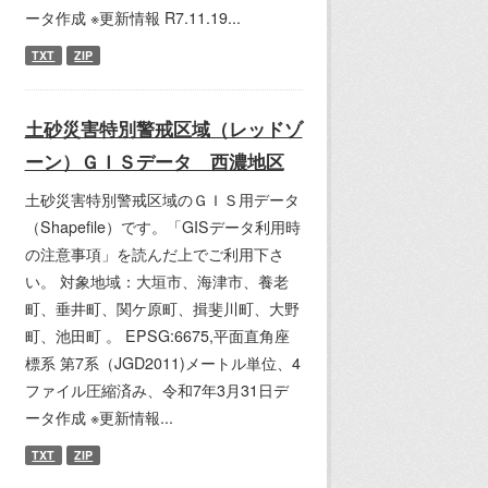
ータ作成 ※更新情報 R7.11.19...
TXT
ZIP
土砂災害特別警戒区域（レッドゾ
ーン）ＧＩＳデータ 西濃地区
土砂災害特別警戒区域のＧＩＳ用データ
（Shapefile）です。「GISデータ利用時
の注意事項」を読んだ上でご利用下さ
い。 対象地域：大垣市、海津市、養老
町、垂井町、関ケ原町、揖斐川町、大野
町、池田町 。 EPSG:6675,平面直角座
標系 第7系（JGD2011)メートル単位、4
ファイル圧縮済み、令和7年3月31日デ
ータ作成 ※更新情報...
TXT
ZIP