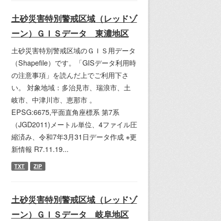
土砂災害特別警戒区域（レッドゾ
ーン）ＧＩＳデータ 東濃地区
土砂災害特別警戒区域のＧＩＳ用データ
（Shapefile）です。「GISデータ利用時
の注意事項」を読んだ上でご利用下さ
い。 対象地域：多治見市、瑞浪市、土
岐市、中津川市、恵那市 。
EPSG:6675,平面直角座標系 第7系
（JGD2011)メートル単位、4ファイル圧
縮済み、令和7年3月31日データ作成 ※更
新情報 R7.11.19...
TXT
ZIP
土砂災害特別警戒区域（レッドゾ
ーン）ＧＩＳデータ 岐阜地区