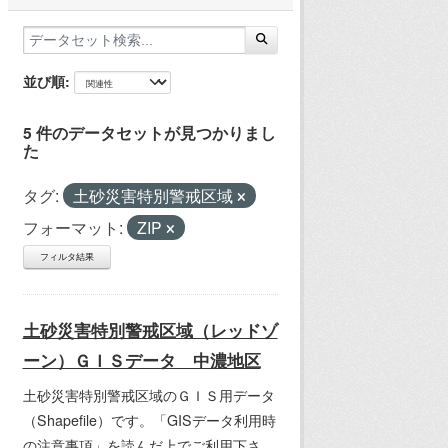
並び順
5 件のデータセットが見つかりまし
た
タグ:
土砂災害特別警戒区域
フォーマット:
ZIP
フィルタ結果
土砂災害特別警戒区域（レッドゾ
ーン）ＧＩＳデータ 中濃地区
土砂災害特別警戒区域のＧＩＳ用データ
（Shapefile）です。「GISデータ利用時
の注意事項」を読んだ上でご利用下さ