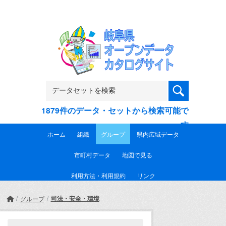
Skip to main content
1879件のデータ・セットから検索可能で
す
ホーム
組織
グループ
県内広域データ
市町村データ
地図で見る
利用方法・利用規約
リンク
司法・安全・環境
グループ