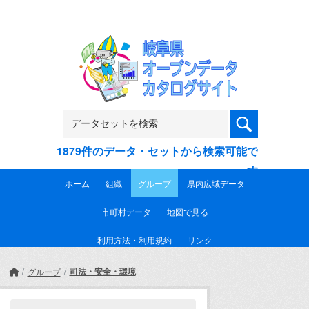
Skip to main content
1879件のデータ・セットから検索可能で
す
ホーム
組織
グループ
県内広域データ
市町村データ
地図で見る
利用方法・利用規約
リンク
司法・安全・環境
グループ