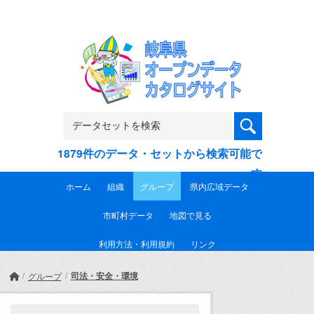
Skip to main content
1879件のデータ・セットから検索可能で
す
ホーム
組織
グループ
県内広域データ
市町村データ
地図で見る
利用方法・利用規約
リンク
司法・安全・環境
グループ