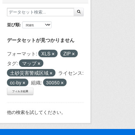
並び順
データセットが見つかりません
フォーマット:
XLS
ZIP
タグ:
マップ
土砂災害警戒区域
ライセンス:
cc-by
組織:
30050
フィルタ結果
他の検索を試してください。