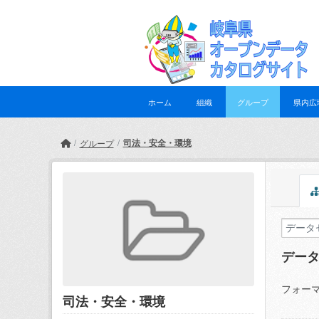
Skip to main content
ホーム
組織
グループ
県内広
司法・安全・環境
グループ
デー
フォーマ
司法・安全・環境