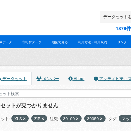
187
域データ
市町村データ
地図で見る
利用方法・利用規約
リンク
データセット
メンバー
About
アクティビティ
タセットが見つかりません
ット:
XLS
ZIP
組織:
30100
30050
タグ:
マッ