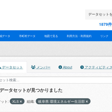
187
域データ
市町村データ
地図で見る
利用方法・利用規約
リンク
データセット
メンバー
About
アクティビティ
のデータセットが見つかりました
ット:
XLS
組織:
岐阜県 環境エネルギー生活部