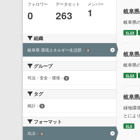
フォロワー
データセット
メンバー
1
岐阜県
0
263
岐阜県の
XLSX
組織
岐阜県 環境エネルギー生活部
-
3
岐阜県
岐阜県の
グループ
XLSX
司法・安全・環境
-
3
タグ
岐阜県
統計
-
3
緑地環
とによ
フォーマット
XLS
XLS
-
3