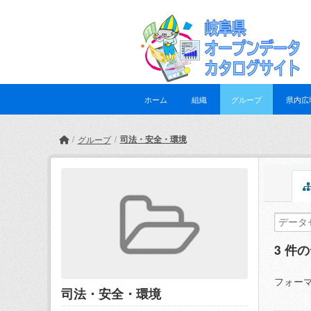
Skip to main content
ホーム
組織
グループ
県内広
司法・安全・環境
グループ
3 件
フォーマ
司法・安全・環境