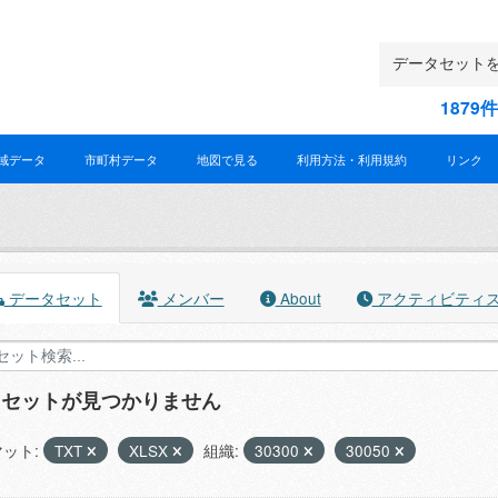
187
域データ
市町村データ
地図で見る
利用方法・利用規約
リンク
データセット
メンバー
About
アクティビティ
タセットが見つかりません
ット:
TXT
XLSX
組織:
30300
30050