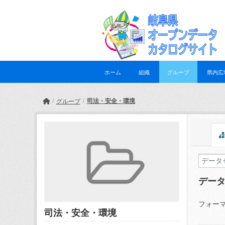
Skip to main content
ホーム
組織
グループ
県内広
司法・安全・環境
グループ
デー
フォーマ
司法・安全・環境