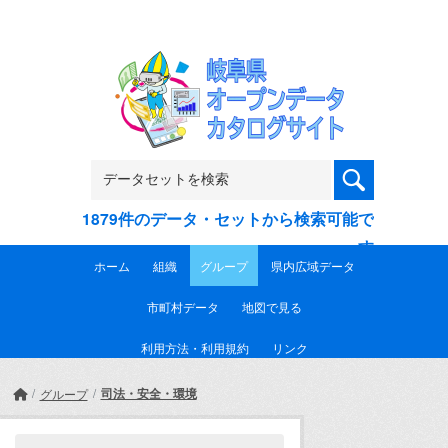
Skip to main content
1879件のデータ・セットから検索可能で
す
ホーム
組織
グループ
県内広域データ
市町村データ
地図で見る
利用方法・利用規約
リンク
司法・安全・環境
グループ