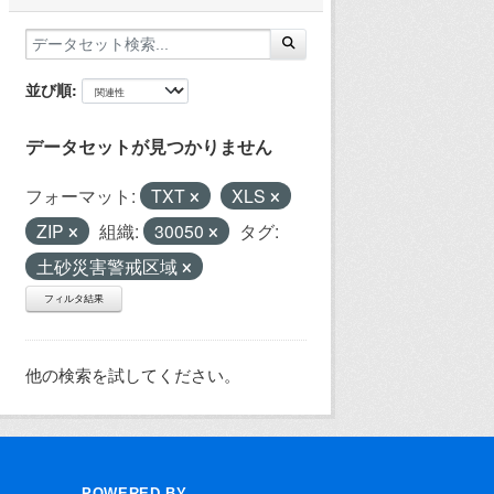
並び順
データセットが見つかりません
フォーマット:
TXT
XLS
ZIP
組織:
30050
タグ:
土砂災害警戒区域
フィルタ結果
他の検索を試してください。