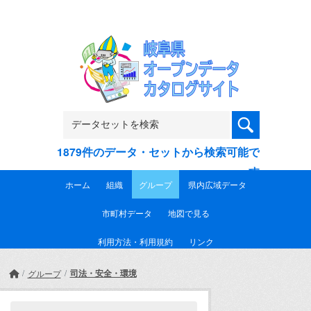
Skip to main content
1879件のデータ・セットから検索可能で
す
ホーム
組織
グループ
県内広域データ
市町村データ
地図で見る
利用方法・利用規約
リンク
司法・安全・環境
グループ