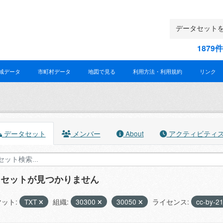
187
域データ
市町村データ
地図で見る
利用方法・利用規約
リンク
データセット
メンバー
About
アクティビティ
タセットが見つかりません
ット:
TXT
組織:
30300
30050
ライセンス:
cc-by-2