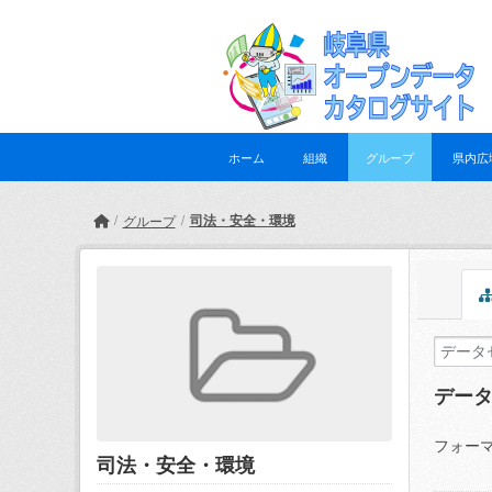
Skip to main content
ホーム
組織
グループ
県内広
司法・安全・環境
グループ
デー
フォーマ
司法・安全・環境