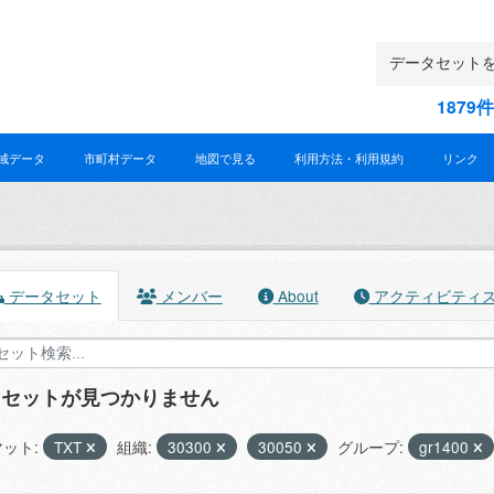
187
域データ
市町村データ
地図で見る
利用方法・利用規約
リンク
データセット
メンバー
About
アクティビティ
タセットが見つかりません
ット:
TXT
組織:
30300
30050
グループ:
gr1400