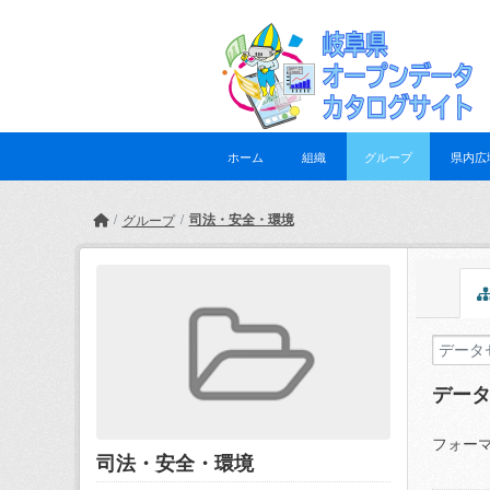
Skip to main content
ホーム
組織
グループ
県内広
司法・安全・環境
グループ
デー
フォーマ
司法・安全・環境