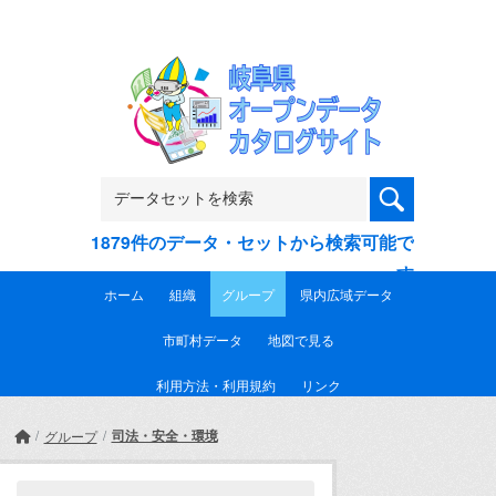
Skip to main content
1879件のデータ・セットから検索可能で
す
ホーム
組織
グループ
県内広域データ
市町村データ
地図で見る
利用方法・利用規約
リンク
司法・安全・環境
グループ