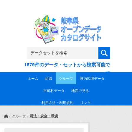
Skip to main content
1879件のデータ・セットから検索可能で
す
ホーム
組織
グループ
県内広域データ
市町村データ
地図で見る
利用方法・利用規約
リンク
司法・安全・環境
グループ