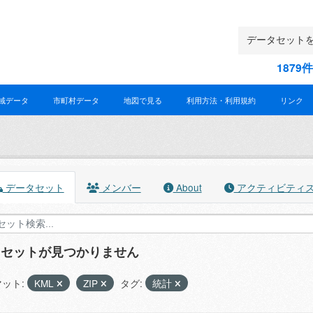
187
域データ
市町村データ
地図で見る
利用方法・利用規約
リンク
データセット
メンバー
About
アクティビティ
タセットが見つかりません
ット:
KML
ZIP
タグ:
統計