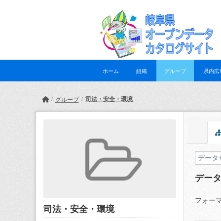
Skip to main content
ホーム
組織
グループ
県内広
司法・安全・環境
グループ
デー
フォーマ
司法・安全・環境