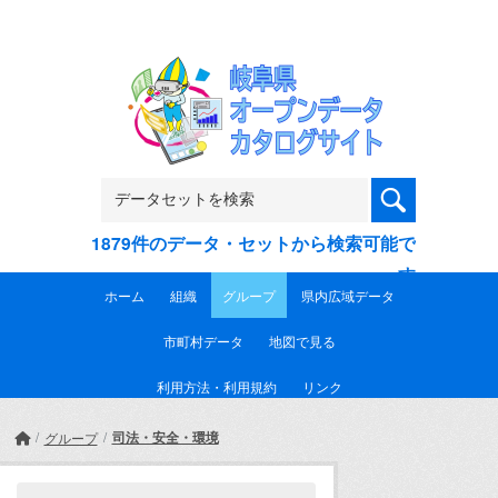
Skip to main content
1879件のデータ・セットから検索可能で
す
ホーム
組織
グループ
県内広域データ
市町村データ
地図で見る
利用方法・利用規約
リンク
司法・安全・環境
グループ