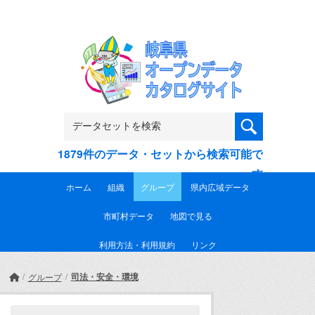
Skip to main content
1879件のデータ・セットから検索可能で
す
ホーム
組織
グループ
県内広域データ
市町村データ
地図で見る
利用方法・利用規約
リンク
司法・安全・環境
グループ