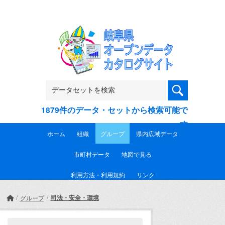
Skip to main content
1879件のデータ・セットから検索可能で
す
ホーム
組織
グループ
県内広域データ
市町村データ
地図で見る
利用方法・利用規約
リンク
司法・安全・環境
グループ