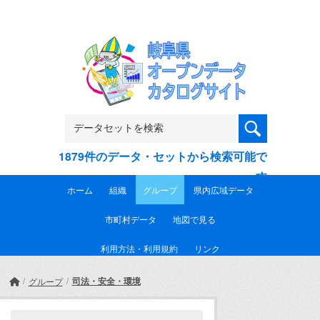
Skip to main content
1879件のデータ・セットから検索可能で
す
ホーム
組織
グループ
県内広域データ
市町村データ
地図で見る
利用方法・利用規約
リンク
司法・安全・環境
グループ