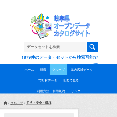
Skip to main content
1879件のデータ・セットから検索可能で
す
ホーム
組織
グループ
県内広域データ
市町村データ
地図で見る
利用方法・利用規約
リンク
司法・安全・環境
グループ