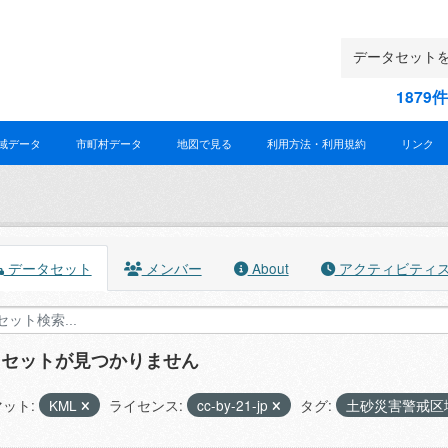
187
域データ
市町村データ
地図で見る
利用方法・利用規約
リンク
データセット
メンバー
About
アクティビティ
タセットが見つかりません
ット:
KML
ライセンス:
cc-by-21-jp
タグ:
土砂災害警戒区