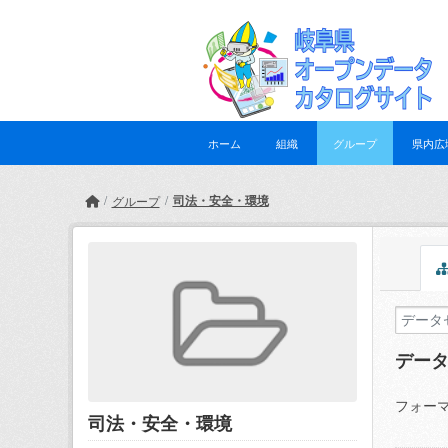
Skip to main content
ホーム
組織
グループ
県内広
司法・安全・環境
グループ
デー
フォーマ
司法・安全・環境