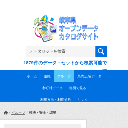
Skip to main content
1879件のデータ・セットから検索可能で
す
ホーム
組織
グループ
県内広域データ
市町村データ
地図で見る
利用方法・利用規約
リンク
司法・安全・環境
グループ