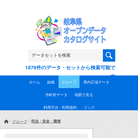
Skip to main content
1879件のデータ・セットから検索可能で
す
ホーム
組織
グループ
県内広域データ
市町村データ
地図で見る
利用方法・利用規約
リンク
司法・安全・環境
グループ