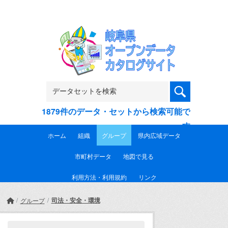
Skip to main content
1879件のデータ・セットから検索可能で
す
ホーム
組織
グループ
県内広域データ
市町村データ
地図で見る
利用方法・利用規約
リンク
司法・安全・環境
グループ