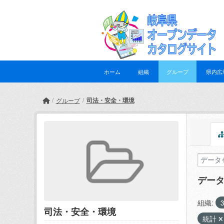
Skip to main content
ホーム
組織
グループ
県内広
司法・安全・環境
グループ
デー
組織:
司法・安全・環境
統計