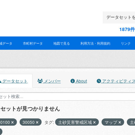
187
域データ
市町村データ
地図で見る
利用方法・利用規約
リンク
データセット
メンバー
About
アクティビティ
タセットが見つかりません
30100
30050
タグ:
土砂災害警戒区域
マップ
土