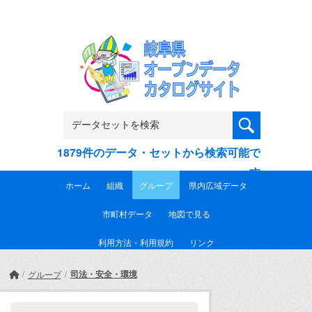
Skip to main content
1879件のデータ・セットから検索可能で
す
ホーム
組織
グループ
県内広域データ
市町村データ
地図で見る
利用方法・利用規約
リンク
司法・安全・環境
グループ