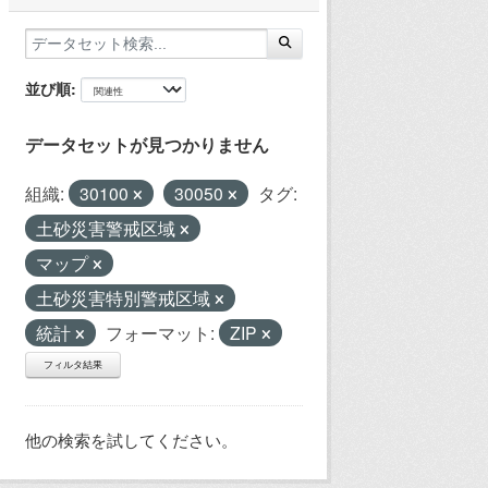
並び順
データセットが見つかりません
組織:
30100
30050
タグ:
土砂災害警戒区域
マップ
土砂災害特別警戒区域
統計
フォーマット:
ZIP
フィルタ結果
他の検索を試してください。