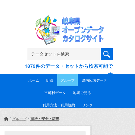
Skip to main content
1879件のデータ・セットから検索可能で
す
ホーム
組織
グループ
県内広域データ
市町村データ
地図で見る
利用方法・利用規約
リンク
司法・安全・環境
グループ