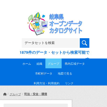
Skip to main content
1879件のデータ・セットから検索可能で
す
ホーム
組織
グループ
県内広域データ
市町村データ
地図で見る
利用方法・利用規約
リンク
司法・安全・環境
グループ