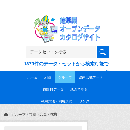
Skip to main content
1879件のデータ・セットから検索可能で
す
ホーム
組織
グループ
県内広域データ
市町村データ
地図で見る
利用方法・利用規約
リンク
司法・安全・環境
グループ