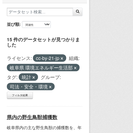
並び順
15 件のデータセットが見つかりま
した
ライセンス:
cc-by-21-jp
組織:
岐阜県 環境エネルギー生活部
タグ:
統計
グループ:
司法・安全・環境
フィルタ結果
県内の野生鳥獣捕獲数
岐阜県内の主な野生鳥獣の捕獲数を、年