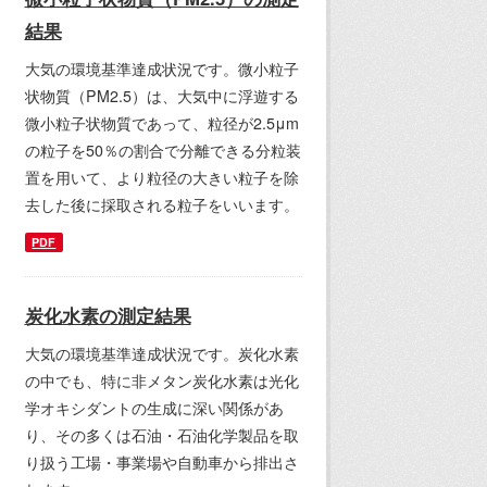
結果
大気の環境基準達成状況です。微小粒子
状物質（PM2.5）は、大気中に浮遊する
微小粒子状物質であって、粒径が2.5μm
の粒子を50％の割合で分離できる分粒装
置を用いて、より粒径の大きい粒子を除
去した後に採取される粒子をいいます。
PDF
炭化水素の測定結果
大気の環境基準達成状況です。炭化水素
の中でも、特に非メタン炭化水素は光化
学オキシダントの生成に深い関係があ
り、その多くは石油・石油化学製品を取
り扱う工場・事業場や自動車から排出さ