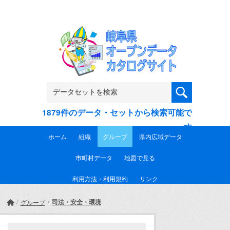
Skip to main content
1879件のデータ・セットから検索可能で
す
ホーム
組織
グループ
県内広域データ
市町村データ
地図で見る
利用方法・利用規約
リンク
司法・安全・環境
グループ