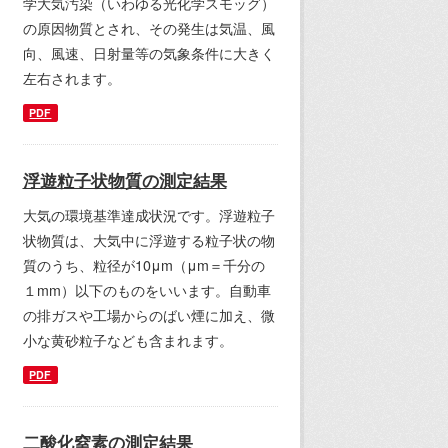
学大気汚染（いわゆる光化学スモッグ）
の原因物質とされ、その発生は気温、風
向、風速、日射量等の気象条件に大きく
左右されます。
PDF
浮遊粒子状物質の測定結果
大気の環境基準達成状況です。浮遊粒子
状物質は、大気中に浮遊する粒子状の物
質のうち、粒径が10μm（μm＝千分の
１mm）以下のものをいいます。自動車
の排ガスや工場からのばい煙に加え、微
小な黄砂粒子なども含まれます。
PDF
二酸化窒素の測定結果