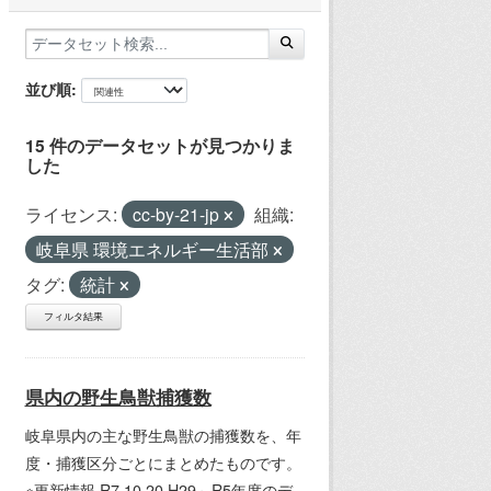
並び順
15 件のデータセットが見つかりま
した
ライセンス:
cc-by-21-jp
組織:
岐阜県 環境エネルギー生活部
タグ:
統計
フィルタ結果
県内の野生鳥獣捕獲数
岐阜県内の主な野生鳥獣の捕獲数を、年
度・捕獲区分ごとにまとめたものです。
※更新情報 R7.10.20 H29～R5年度のデ