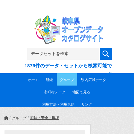
Skip to main content
1879件のデータ・セットから検索可能で
す
ホーム
組織
グループ
県内広域データ
市町村データ
地図で見る
利用方法・利用規約
リンク
司法・安全・環境
グループ