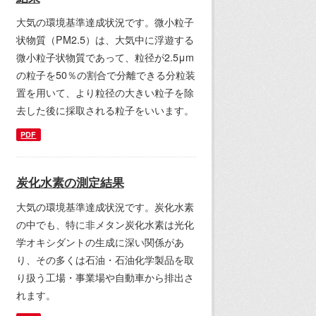
大気の環境基準達成状況です。微小粒子
状物質（PM2.5）は、大気中に浮遊する
微小粒子状物質であって、粒径が2.5μm
の粒子を50％の割合で分離できる分粒装
置を用いて、より粒径の大きい粒子を除
去した後に採取される粒子をいいます。
PDF
炭化水素の測定結果
大気の環境基準達成状況です。炭化水素
の中でも、特に非メタン炭化水素は光化
学オキシダントの生成に深い関係があ
り、その多くは石油・石油化学製品を取
り扱う工場・事業場や自動車から排出さ
れます。