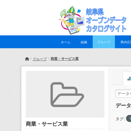
Skip to main content
ホーム
組織
グループ
県内広
商業・サービス業
グループ
デー
タグ:
商業・サービス業