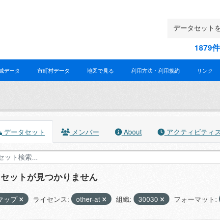
187
域データ
市町村データ
地図で見る
利用方法・利用規約
リンク
データセット
メンバー
About
アクティビティ
タセットが見つかりません
マップ
ライセンス:
other-at
組織:
30030
フォーマット: