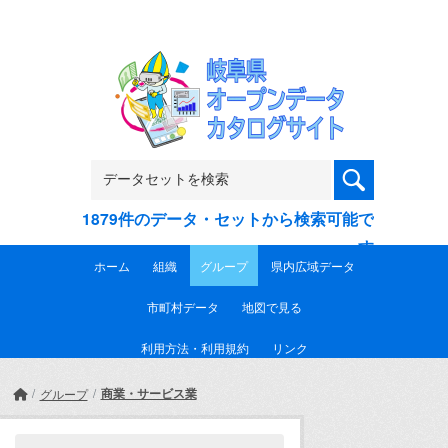
Skip to main content
1879件のデータ・セットから検索可能で
す
ホーム
組織
グループ
県内広域データ
市町村データ
地図で見る
利用方法・利用規約
リンク
商業・サービス業
グループ