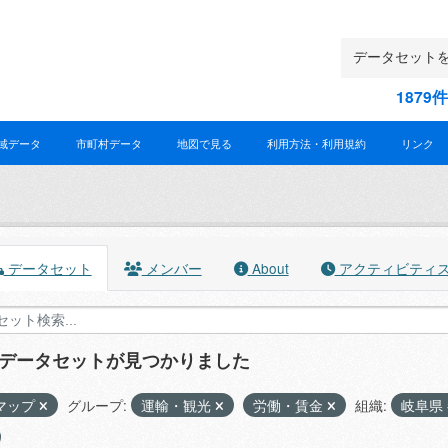
187
域データ
市町村データ
地図で見る
利用方法・利用規約
リンク
データセット
メンバー
About
アクティビティ
のデータセットが見つかりました
マップ
グループ:
運輸・観光
労働・賃金
組織:
岐阜県