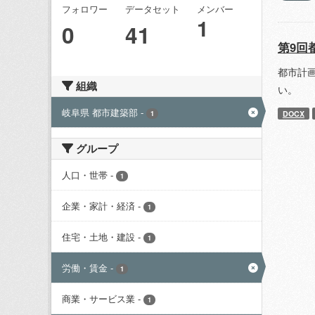
フォロワー
データセット
メンバー
1
0
41
第9回
都市計
組織
い。
岐阜県 都市建築部
-
DOCX
1
グループ
人口・世帯
-
1
企業・家計・経済
-
1
住宅・土地・建設
-
1
労働・賃金
-
1
商業・サービス業
-
1