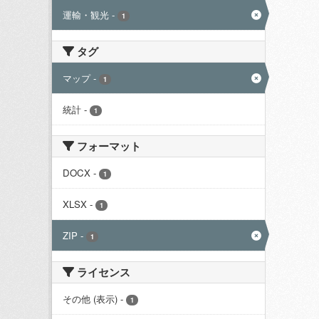
運輸・観光
-
1
タグ
マップ
-
1
統計
-
1
フォーマット
DOCX
-
1
XLSX
-
1
ZIP
-
1
ライセンス
その他 (表示)
-
1