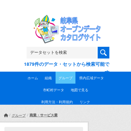
Skip to main content
1879件のデータ・セットから検索可能で
す
ホーム
組織
グループ
県内広域データ
市町村データ
地図で見る
利用方法・利用規約
リンク
商業・サービス業
グループ