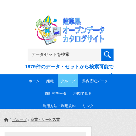
Skip to main content
1879件のデータ・セットから検索可能で
す
ホーム
組織
グループ
県内広域データ
市町村データ
地図で見る
利用方法・利用規約
リンク
商業・サービス業
グループ