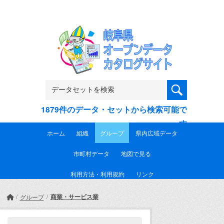
Skip to main content
1879件のデータ・セットから検索可能で
す
ホーム
組織
グループ
県内広域データ
市町村データ
地図で見る
利用方法・利用規約
リンク
商業・サービス業
グループ