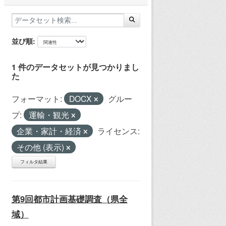
並び順
1 件のデータセットが見つかりまし
た
フォーマット:
DOCX
グルー
プ:
運輸・観光
企業・家計・経済
ライセンス:
その他 (表示)
フィルタ結果
第9回都市計画基礎調査（県全
域）