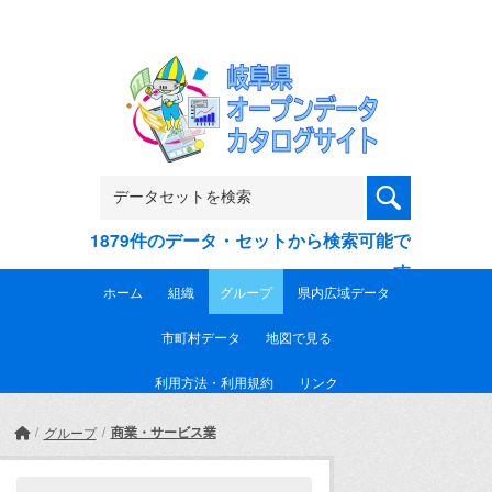
Skip to main content
1879件のデータ・セットから検索可能で
す
ホーム
組織
グループ
県内広域データ
市町村データ
地図で見る
利用方法・利用規約
リンク
商業・サービス業
グループ