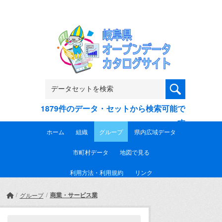
Skip to main content
1879件のデータ・セットから検索可能で
す
ホーム
組織
グループ
県内広域データ
市町村データ
地図で見る
利用方法・利用規約
リンク
商業・サービス業
グループ