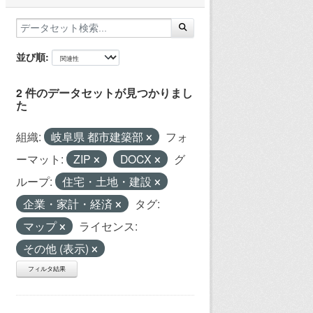
並び順
2 件のデータセットが見つかりまし
た
組織:
岐阜県 都市建築部
フォ
ーマット:
ZIP
DOCX
グ
ループ:
住宅・土地・建設
企業・家計・経済
タグ:
マップ
ライセンス:
その他 (表示)
フィルタ結果