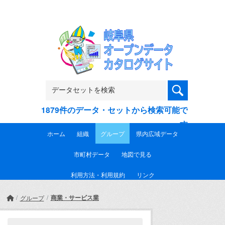
Skip to main content
1879件のデータ・セットから検索可能で
す
ホーム
組織
グループ
県内広域データ
市町村データ
地図で見る
利用方法・利用規約
リンク
商業・サービス業
グループ