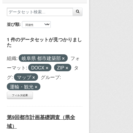
並び順
1 件のデータセットが見つかりまし
た
組織:
岐阜県 都市建築部
フォ
ーマット:
DOCX
ZIP
タ
グ:
マップ
グループ:
運輸・観光
フィルタ結果
第9回都市計画基礎調査（県全
域）