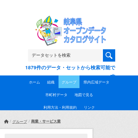
Skip to main content
1879件のデータ・セットから検索可能で
す
ホーム
組織
グループ
県内広域データ
市町村データ
地図で見る
利用方法・利用規約
リンク
商業・サービス業
グループ