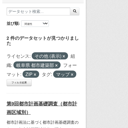
並び順
2 件のデータセットが見つかりまし
た
ライセンス:
その他 (表示)
組
織:
岐阜県 都市建築部
フォー
マット:
ZIP
タグ:
マップ
フィルタ結果
第9回都市計画基礎調査（都市計
画区域別）
都市計画法に基づく都市計画基礎調査の