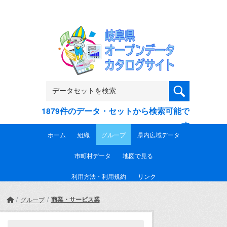
Skip to main content
1879件のデータ・セットから検索可能で
す
ホーム
組織
グループ
県内広域データ
市町村データ
地図で見る
利用方法・利用規約
リンク
商業・サービス業
グループ