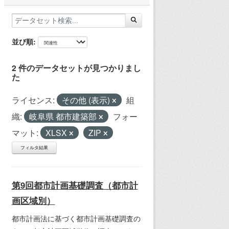
並び順
2 件のデータセットが見つかりまし
た
ライセンス:
その他 (表示)
組
織:
岐阜県 都市建築部
フォー
マット:
XLSX
ZIP
フィルタ結果
第9回都市計画基礎調査（都市計
画区域別）
都市計画法に基づく都市計画基礎調査の