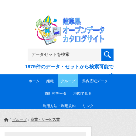
Skip to main content
1879件のデータ・セットから検索可能で
す
ホーム
組織
グループ
県内広域データ
市町村データ
地図で見る
利用方法・利用規約
リンク
商業・サービス業
グループ