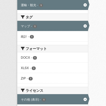
運輸・観光
-
1
タグ
マップ
-
1
統計
-
1
フォーマット
DOCX
-
1
XLSX
-
1
ZIP
-
1
ライセンス
その他 (表示)
-
1