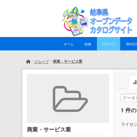
Skip to main content
ホーム
組織
グループ
県内広
商業・サービス業
グループ
1 件
ライセン
商業・サービス業