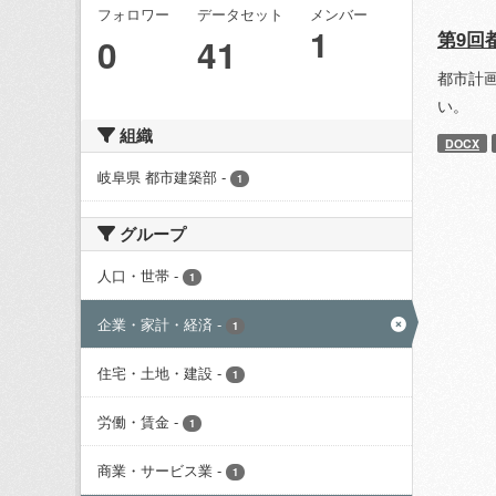
フォロワー
データセット
メンバー
1
第9回
0
41
都市計
い。
組織
DOCX
岐阜県 都市建築部
-
1
グループ
人口・世帯
-
1
企業・家計・経済
-
1
住宅・土地・建設
-
1
労働・賃金
-
1
商業・サービス業
-
1