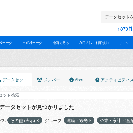
187
域データ
市町村データ
地図で見る
利用方法・利用規約
リンク
データセット
メンバー
About
アクティビティ
のデータセットが見つかりました
ス:
その他 (表示)
グループ:
運輸・観光
企業・家計・経