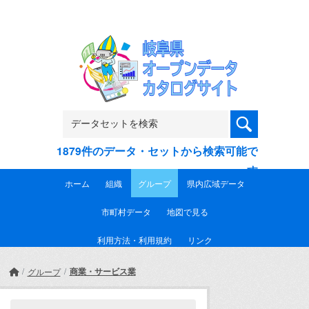
Skip to main content
1879件のデータ・セットから検索可能で
す
ホーム
組織
グループ
県内広域データ
市町村データ
地図で見る
利用方法・利用規約
リンク
商業・サービス業
グループ